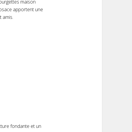
 courgettes maison
rosace apportent une
t amis.
xture fondante et un