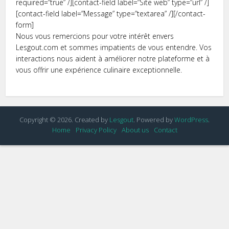
required=”true” /][contact-field label=”Site web” type=”url” /]
[contact-field label=”Message” type=”textarea” /][/contact-
form]
Nous vous remercions pour votre intérêt envers
Lesgout.com et sommes impatients de vous entendre. Vos
interactions nous aident à améliorer notre plateforme et à
vous offrir une expérience culinaire exceptionnelle.
Copyright © 2026. Created by
Lesgout
. Powered by
WordPress
.
Home
Privacy Policy
About us
Contact