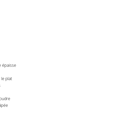
e épaisse
 le plat
s
poudre
âpée