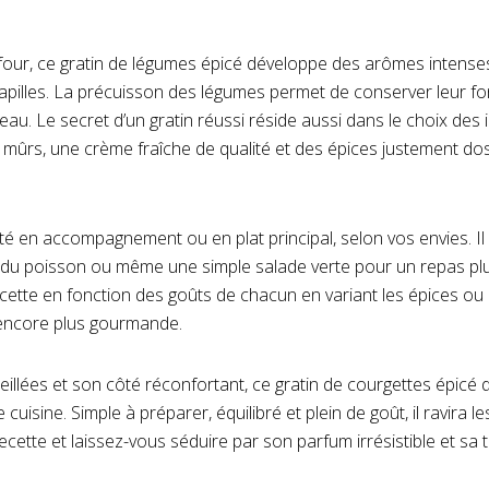
four, ce gratin de légumes épicé développe des arômes intenses
 papilles. La précuisson des légumes permet de conserver leur fo
’eau. Le secret d’un gratin réussi réside aussi dans le choix des 
 mûrs, une crème fraîche de qualité et des épices justement do
té en accompagnement ou en plat principal, selon vos envies. Il 
, du poisson ou même une simple salade verte pour un repas plus 
ecette en fonction des goûts de chacun en variant les épices o
encore plus gourmande.
illées et son côté réconfortant, ce gratin de courgettes épicé 
cuisine. Simple à préparer, équilibré et plein de goût, il ravira l
ecette et laissez-vous séduire par son parfum irrésistible et sa 