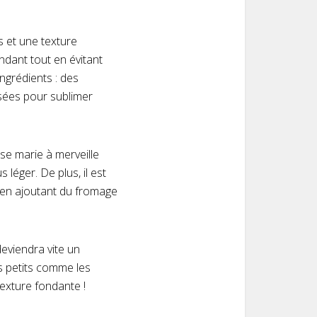
 et une texture
ndant tout en évitant
ingrédients : des
sées pour sublimer
se marie à merveille
léger. De plus, il est
u en ajoutant du fromage
deviendra vite un
es petits comme les
texture fondante !