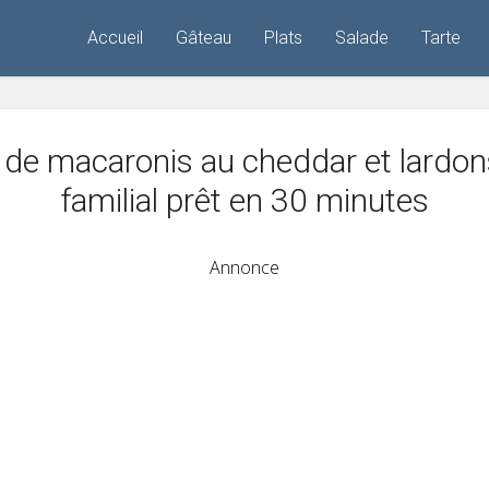
Accueil
Gâteau
Plats
Salade
Tarte
 de macaronis au cheddar et lardons
familial prêt en 30 minutes
Annonce