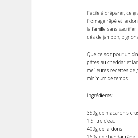
Facile à préparer, ce g
fromage râpé et lardons
la famille sans sacrifie
dés de jambon, oignon
Que ce soit pour un dîn
pâtes au cheddar et lard
meilleures recettes de g
minimum de temps.
Ingrédients:
350g de macaronis cru
1,5 litre d’eau
400g de lardons
160g de cheddar râpé