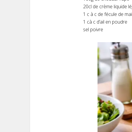
20cl de crème liquide l
1 c à c de fécule de ma
1 cà c d’ail en poudre
sel poivre