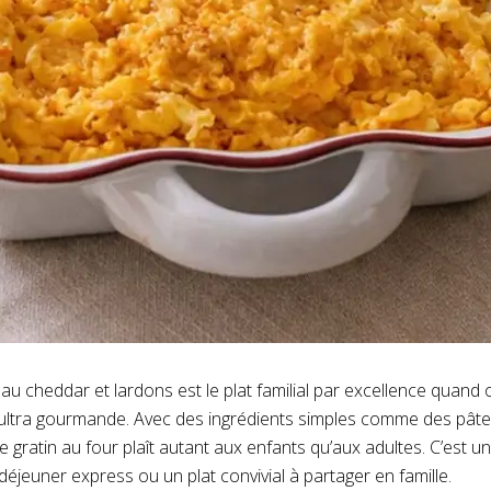
au cheddar et lardons est le plat familial par excellence quand
ultra gourmande. Avec des ingrédients simples comme des pâte
e gratin au four plaît autant aux enfants qu’aux adultes. C’est u
 déjeuner express ou un plat convivial à partager en famille.