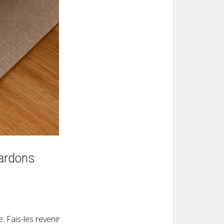
lardons
 Fais-les revenir