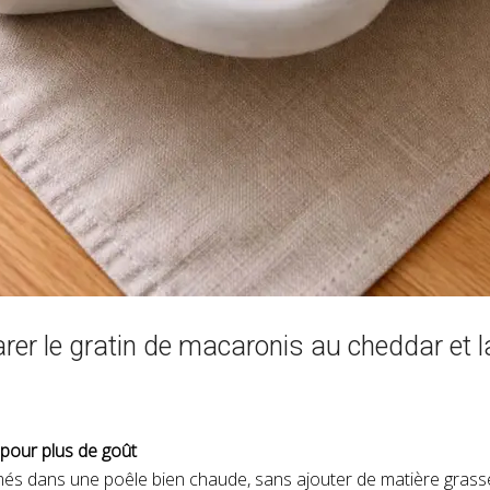
er le gratin de macaronis au cheddar et 
 pour plus de goût
és dans une poêle bien chaude, sans ajouter de matière grasse.