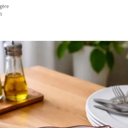
égère
ïs