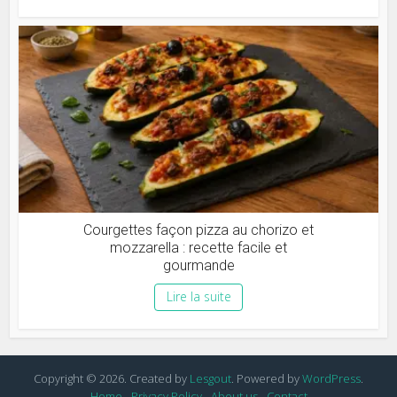
Courgettes façon pizza au chorizo et
mozzarella : recette facile et
gourmande
Lire la suite
Copyright © 2026. Created by
Lesgout
. Powered by
WordPress
.
Home
Privacy Policy
About us
Contact