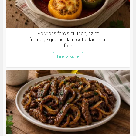
Poivrons farcis au thon, riz et
fromage gratiné : la recette facile au
four
Lire la suite