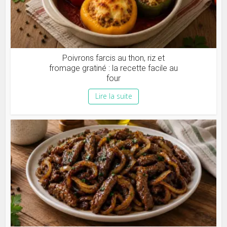
Poivrons farcis au thon, riz et
fromage gratiné : la recette facile au
four
Lire la suite