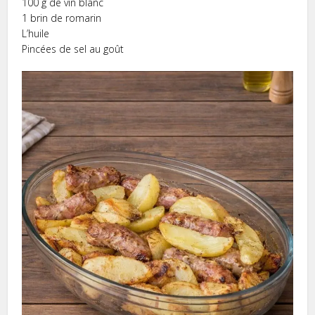
100 g de vin blanc
1 brin de romarin
L’huile
Pincées de sel au goût