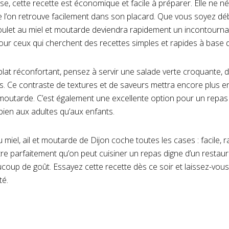
se, cette recette est économique et facile à préparer. Elle ne 
e l’on retrouve facilement dans son placard. Que vous soyez d
poulet au miel et moutarde deviendra rapidement un incontourna
t pour ceux qui cherchent des recettes simples et rapides à base 
at réconfortant, pensez à servir une salade verte croquante, 
s. Ce contraste de textures et de saveurs mettra encore plus e
a moutarde. C’est également une excellente option pour un repas 
 bien aux adultes qu’aux enfants.
 miel, ail et moutarde de Dijon coche toutes les cases : facile, 
lustre parfaitement qu’on peut cuisiner un repas digne d’un resta
ucoup de goût. Essayez cette recette dès ce soir et laissez-vou
té.