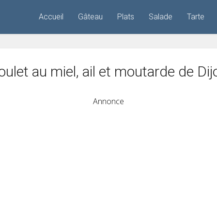
Accueil
Gâteau
Plats
Salade
Tarte
oulet au miel, ail et moutarde de Dij
Annonce