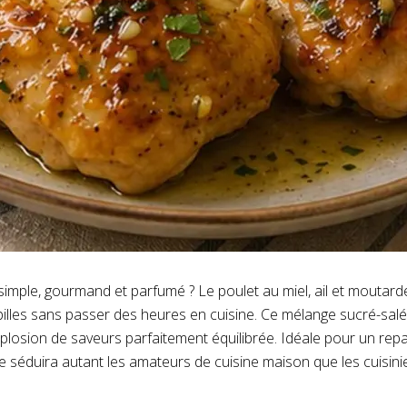
s simple, gourmand et parfumé ? Le poulet au miel, ail et moutard
pilles sans passer des heures en cuisine. Ce mélange sucré-salé, 
explosion de saveurs parfaitement équilibrée. Idéale pour un repa
te séduira autant les amateurs de cuisine maison que les cuisini