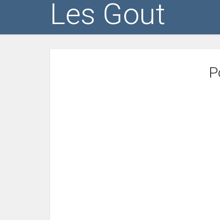
Les Gout
P