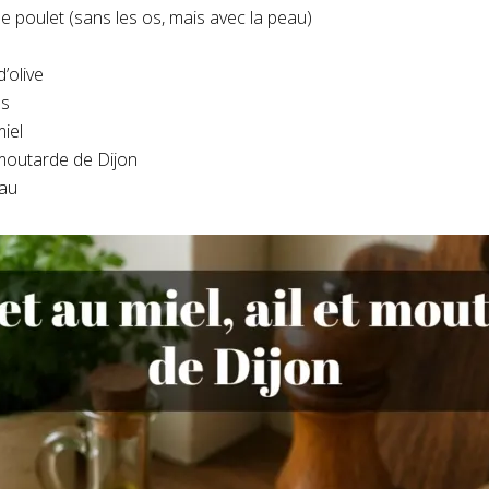
de poulet (sans les os, mais avec la peau)
d’olive
es
miel
 moutarde de Dijon
eau