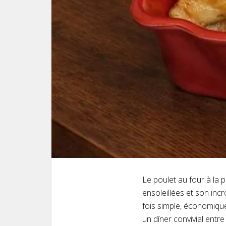
Le poulet au four à la 
ensoleillées et son incr
fois simple, économique
un dîner convivial entre