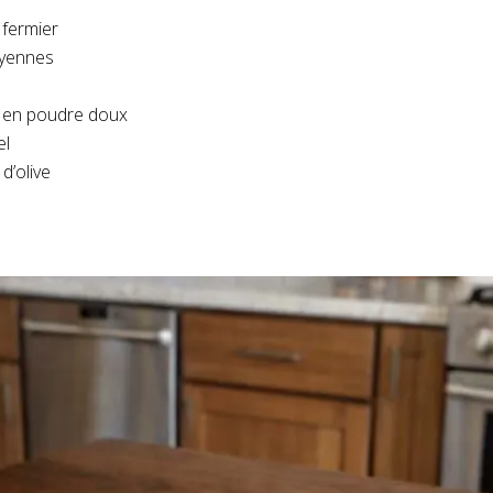
 fermier
yennes
nt en poudre doux
el
d’olive