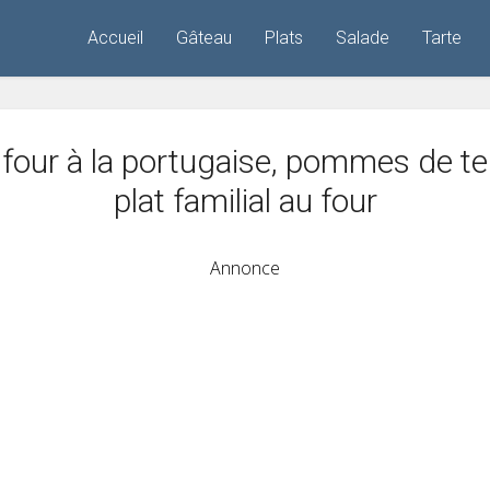
Accueil
Gâteau
Plats
Salade
Tarte
four à la portugaise, pommes de ter
plat familial au four
Annonce