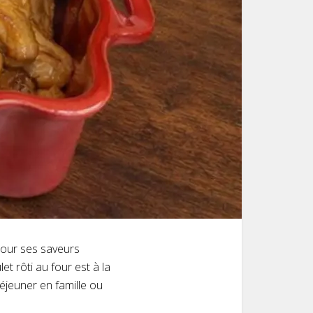
 pour ses saveurs
et rôti au four est à la
éjeuner en famille ou