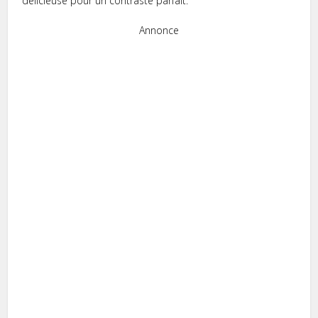
délicieuse pour un contraste parfait.
Annonce