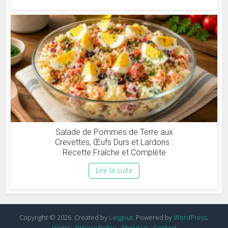
Salade de Pommes de Terre aux
Crevettes, Œufs Durs et Lardons :
Recette Fraîche et Complète
Lire la suite
Copyright © 2026. Created by
Lesgout
. Powered by
WordPress
.
Home
Privacy Policy
About us
Contact