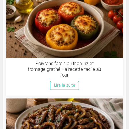
Poivrons farcis au thon, riz et
fromage gratiné : la recette facile au
four
Lire la suite