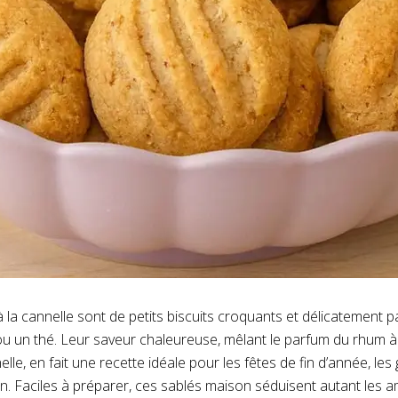
 la cannelle sont de petits biscuits croquants et délicatement p
 un thé. Leur saveur chaleureuse, mêlant le parfum du rhum à
elle, en fait une recette idéale pour les fêtes de fin d’année, l
n. Faciles à préparer, ces sablés maison séduisent autant les a