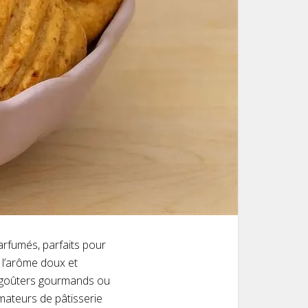
arfumés, parfaits pour
 l’arôme doux et
es goûters gourmands ou
mateurs de pâtisserie