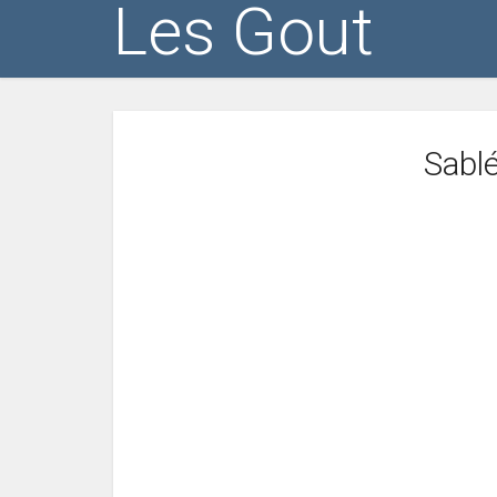
Les Gout
Sablé