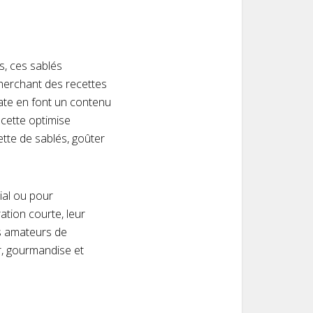
s, ces sablés
cherchant des recettes
cate en font un contenu
ecette optimise
ette de sablés, goûter
ial ou pour
tion courte, leur
es amateurs de
ur, gourmandise et