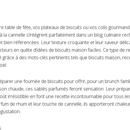
tre table de fête, vos plateaux de biscuits ou vos colis gourmand
 la cannelle s’intègrent parfaitement dans un blog culinaire re
t bien référencées. Leur texture croquante et leur saveur déli
lecteurs en quête d’idées de biscuits maison faciles. Ce type de r
ité grâce à des mots-clés pertinents tels que biscuits maison, rec
oël.
parer une fournée de biscuits pour offrir, pour un brunch famil
n chaude, ces sablés parfumés feront sensation. Leur prépara
goût irrésistible en font une recette incontournable pour tous l
arfum de rhum et leur touche de cannelle, ils apporteront chale
égustation.
s