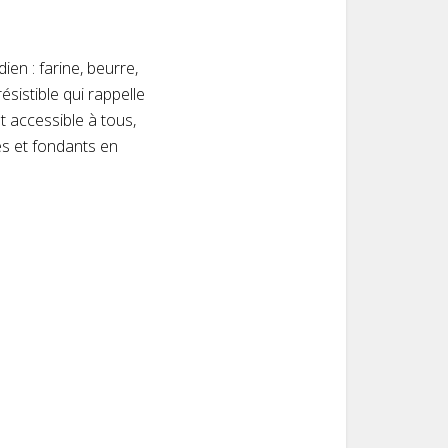
en : farine, beurre,
sistible qui rappelle
t accessible à tous,
es et fondants en