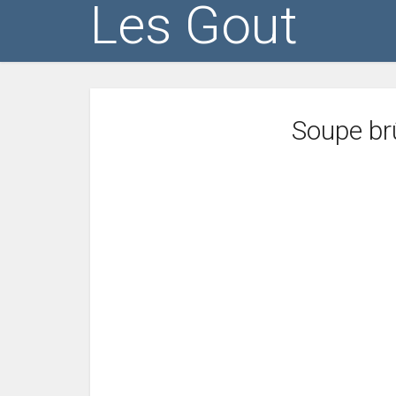
Les Gout
Soupe brû