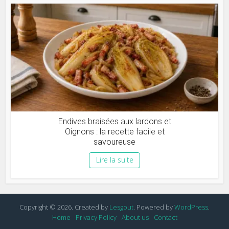
Endives braisées aux lardons et
Oignons : la recette facile et
savoureuse
Lire la suite
Copyright © 2026. Created by
Lesgout
. Powered by
WordPress
.
Home
Privacy Policy
About us
Contact