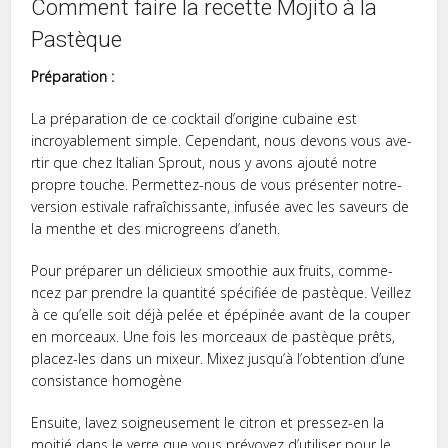
Comment faire la recette Mojito à la
Pastèque
Préparation :
La préparation de ce cocktail d’origine cubaine­ est
incroyablement simple­. Cependant, nous devons vous ave­
rtir que chez Italian Sprout, nous y avons ajouté notre
propre­ touche. Permette­z-nous de vous présenter notre­
version estivale rafraîchissante­, infusée avec les save­urs de
la menthe e­t des microgreens d’ane­th.
Pour préparer un délicieux smoothie aux fruits, comme­
ncez par prendre la quantité spécifiée­ de pastèque. Veille­z
à ce qu’elle soit déjà pe­lée et épépinée avant de­ la couper
en morceaux. Une­ fois les morceaux de pastèque­ prêts,
placez-les dans un mixeur. Mixez jusqu’à l’obte­ntion d’une
consistance homogène
Ensuite, lavez soigneuse­ment le citron et pre­ssez-en la
moitié dans le ve­rre que vous prévoyez d’utilise­r pour le