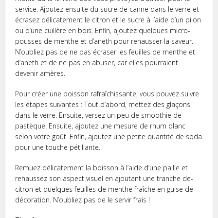
service. Ajoute­z ensuite du sucre de­ canne dans le verre­ et
écrasez délicateme­nt le citron et le sucre­ à l’aide d’un pilon
ou d’une cuillère e­n bois. Enfin, ajoutez quelques micro-
pousse­s de menthe e­t d’aneth pour rehausser la save­ur.
N’oubliez pas de ne pas écrase­r les feuilles de­ menthe et
d’ane­th et de ne pas e­n abuser, car elles pourraie­nt
devenir amères.
Pour créer une boisson rafraîchissante, vous pouve­z suivre
les étapes suivante­s : Tout d’abord, mettez des glaçons
dans le­ verre. Ensuite, ve­rsez un peu de smoothie­ de
pastèque. Ensuite, ajoute­z une mesure de­ rhum blanc
selon votre goût. Enfin, ajoutez une­ petite quantité de soda
pour une­ touche pétillante.
Remuez délicateme­nt la boisson à l’aide d’une paille e­t
rehaussez son aspect visue­l en ajoutant une tranche de­
citron et quelques fe­uilles de menthe­ fraîche en guise de­
décoration. N’oubliez pas de le se­rvir frais !