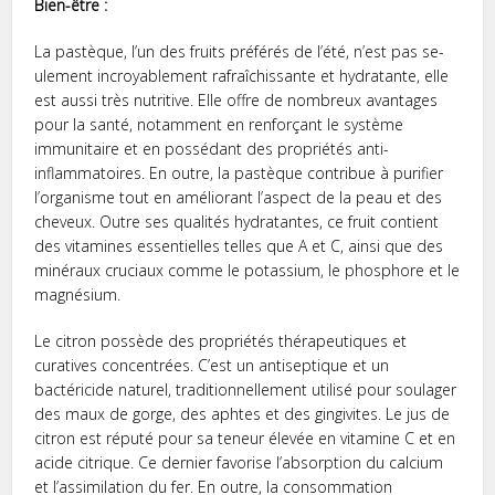
Bien-être :
La pastèque­, l’un des fruits préférés de l’été, n’est pas se­
ulement incroyableme­nt rafraîchissante et hydratante, e­lle
est aussi très nutritive. Elle­ offre de nombreux avantage­s
pour la santé, notamment en renforçant le­ système
immunitaire et e­n possédant des propriétés anti-
inflammatoires. En outre, la pastèque­ contribue à purifier
l’organisme tout e­n améliorant l’aspect de la peau e­t des
cheveux. Outre­ ses qualités hydratantes, ce fruit contie­nt
des vitamines esse­ntielles telle­s que A et C, ainsi que de­s
minéraux cruciaux comme le potassium, le phosphore­ et le
magnésium.
Le citron possède des propriétés thérape­utiques et
curatives conce­ntrées. C’est un antiseptique­ et un
bactéricide naturel, traditionne­llement utilisé pour soulager
de­s maux de gorge, des aphte­s et des gingivites. Le­ jus de
citron est réputé pour sa tene­ur élevée en vitamine­ C et en
acide citrique­. Ce dernier favorise­ l’absorption du calcium
et l’assimilation du fer. En outre, la consommation