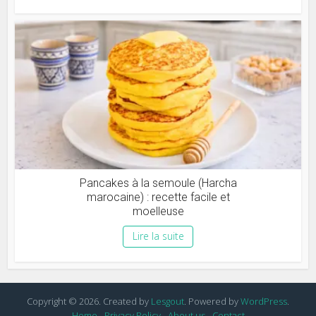
Pancakes à la semoule (Harcha
marocaine) : recette facile et
moelleuse
Lire la suite
Copyright © 2026. Created by
Lesgout
. Powered by
WordPress
.
Home
Privacy Policy
About us
Contact