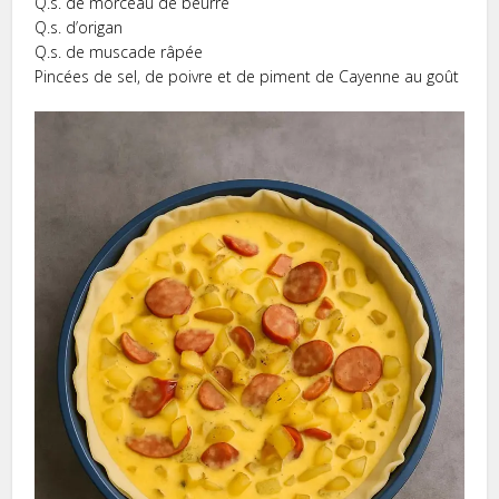
Q.s. de morceau de beurre
Q.s. d’origan
Q.s. de muscade râpée
Pincées de sel, de poivre et de piment de Cayenne au goût