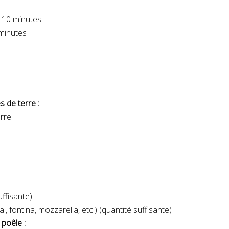
 10 minutes
minutes
 de terre :
rre
)
uffisante)
 fontina, mozzarella, etc.) (quantité suffisante)
 poêle :