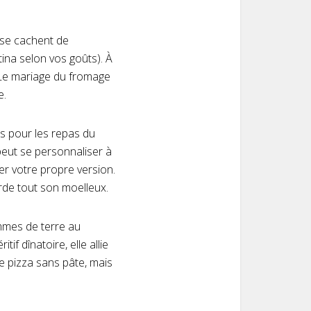
, se cachent de
na selon vos goûts). À
 Le mariage du fromage
e.
mps pour les repas du
peut se personnaliser à
éer votre propre version.
rde tout son moelleux.
mmes de terre au
f dînatoire, elle allie
ne pizza sans pâte, mais