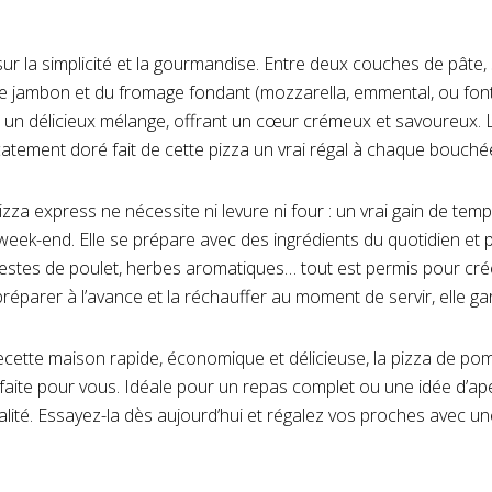
e sur la simplicité et la gourmandise. Entre deux couches de pâte
 jambon et du fromage fondant (mozzarella, emmental, ou fonti
en un délicieux mélange, offrant un cœur crémeux et savoureux.
icatement doré fait de cette pizza un vrai régal à chaque bouché
pizza express ne nécessite ni levure ni four : un vrai gain de te
week-end. Elle se prépare avec des ingrédients du quotidien et 
és, restes de poulet, herbes aromatiques… tout est permis pour cr
parer à l’avance et la réchauffer au moment de servir, elle ga
ecette maison rapide, économique et délicieuse, la pizza de po
ite pour vous. Idéale pour un repas complet ou une idée d’apériti
inalité. Essayez-la dès aujourd’hui et régalez vos proches avec u