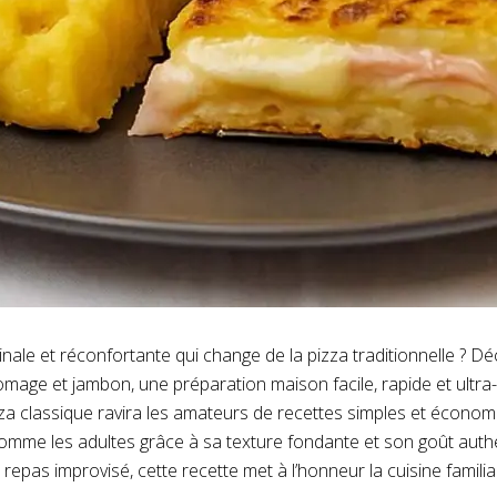
inale et réconfortante qui change de la pizza traditionnelle ? D
mage et jambon, une préparation maison facile, rapide et ultr
za classique ravira les amateurs de recettes simples et économ
omme les adultes grâce à sa texture fondante et son goût authe
 repas improvisé, cette recette met à l’honneur la cuisine famili