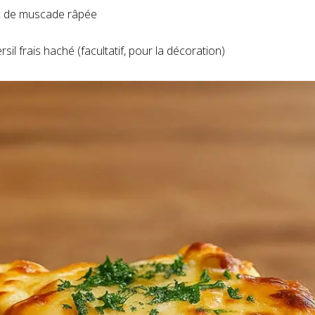
oix de muscade râpée
rsil frais haché (facultatif, pour la décoration)