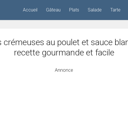
Accueil
Gâteau
Plats
Salade
Tarte
 crémeuses au poulet et sauce blan
recette gourmande et facile
Annonce