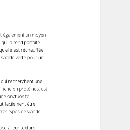
ont également un moyen
 qui la rend parfaite
qu’elle est réchauffée,
e salade verte pour un
x qui recherchent une
 riche en protéines, est
 une onctuosité
ut facilement être
tres types de viande.
ce à leur texture