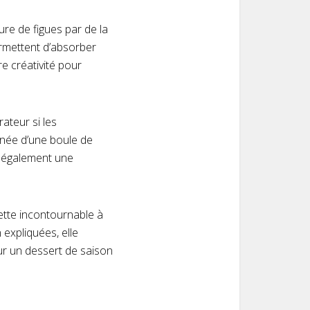
re de figues par de la
ermettent d’absorber
re créativité pour
ateur si les
gnée d’une boule de
t également une
cette incontournable à
 expliquées, elle
ur un dessert de saison