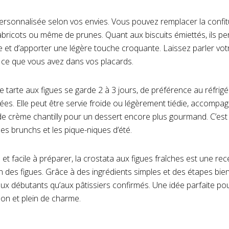
ersonnalisée selon vos envies. Vous pouvez remplacer la confitu
abricots ou même de prunes. Quant aux biscuits émiettés, ils p
re et d’apporter une légère touche croquante. Laissez parler vot
à ce que vous avez dans vos placards.
 tarte aux figues se garde 2 à 3 jours, de préférence au réfrigér
es. Elle peut être servie froide ou légèrement tiédie, accompa
de crème chantilly pour un dessert encore plus gourmand. C’es
les brunchs et les pique-niques d’été.
et facile à préparer, la crostata aux figues fraîches est une re
n des figues. Grâce à des ingrédients simples et des étapes bien
ux débutants qu’aux pâtissiers confirmés. Une idée parfaite po
ison et plein de charme.