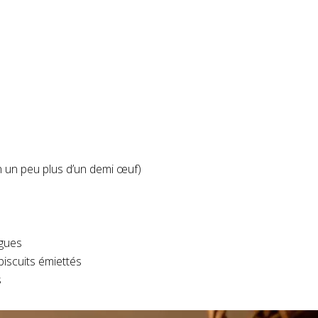
 un peu plus d’un demi œuf)
igues
biscuits émiettés
s