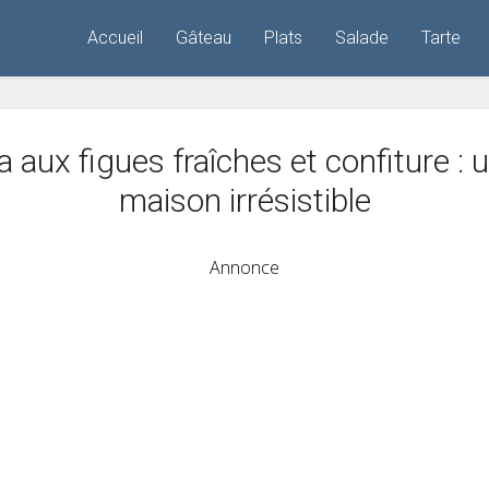
Accueil
Gâteau
Plats
Salade
Tarte
 aux figues fraîches et confiture : 
maison irrésistible
Annonce