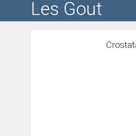
Les Gout
Crostata