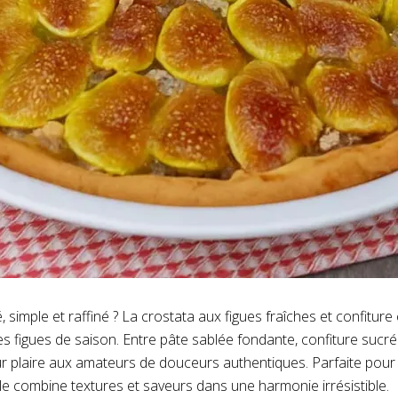
é, simple et raffiné ? La crostata aux figues fraîches et confiture 
s figues de saison. Entre pâte sablée fondante, confiture sucrée 
r plaire aux amateurs de douceurs authentiques. Parfaite pour 
e combine textures et saveurs dans une harmonie irrésistible.