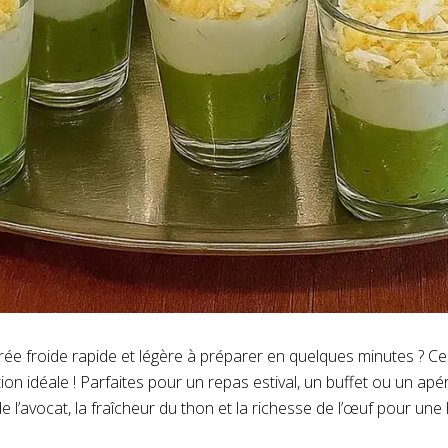
ée froide rapide et légère à préparer en quelques minutes ? Ce
ion idéale ! Parfaites pour un repas estival, un buffet ou un apérit
 l’avocat, la fraîcheur du thon et la richesse de l’œuf pour une