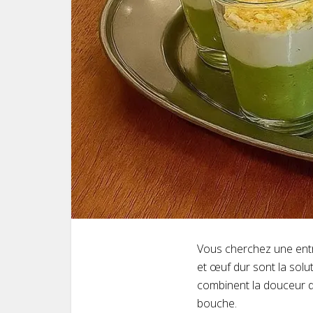
Vous cherchez une entr
et œuf dur sont la solut
combinent la douceur de
bouche.