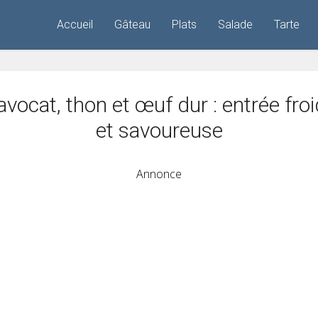
Accueil
Gâteau
Plats
Salade
Tarte
avocat, thon et œuf dur : entrée fro
et savoureuse
Annonce