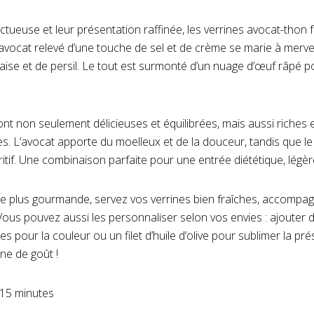
ctueuse et leur présentation raffinée, les verrines avocat-thon 
vocat relevé d’une touche de sel et de crème se marie à mervei
se et de persil. Le tout est surmonté d’un nuage d’œuf râpé po
ont non seulement délicieuses et équilibrées, mais aussi riches 
es. L’avocat apporte du moelleux et de la douceur, tandis que le
ritif. Une combinaison parfaite pour une entrée diététique, légè
 plus gourmande, servez vos verrines bien fraîches, accompagné
Vous pouvez aussi les personnaliser selon vos envies : ajouter d
s pour la couleur ou un filet d’huile d’olive pour sublimer la pr
ine de goût !
 15 minutes