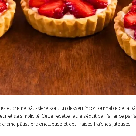
ises et crème pâtissière sont un dessert incontournable de la pât
ur et sa simplicité. Cette recette facile séduit par l’alliance par
ne crème pâtissière onctueuse et des fraises fraîches juteuses.