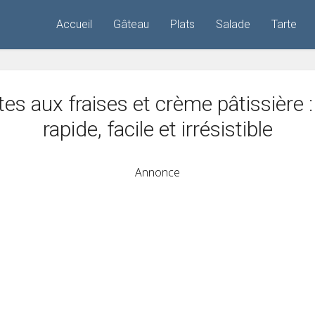
Accueil
Gâteau
Plats
Salade
Tarte
tes aux fraises et crème pâtissière 
rapide, facile et irrésistible
Annonce