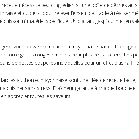
recette nécessite peu d’ingrédients : une boîte de pêches au si
nnaise et du persil pour relever l’ensemble. Facile à réaliser m
cuisson ni matériel spécifique. Un plat antigaspi qui met en va
légère, vous pouvez remplacer la mayonnaise par du fromage bl
pres ou oignons rouges émincés pour plus de caractère. Les p
ans de petites coupelles individuelles pour un effet plus raffiné
arcies au thon et mayonnaise sont une idée de recette facile, r
 à cuisiner sans stress. Fraîcheur garantie à chaque bouchée ! 
r en apprécier toutes les saveurs.