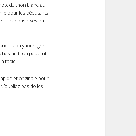
rop, du thon blanc au
ême pour les débutants,
leur les conserves du
anc ou du yaourt grec,
êches au thon peuvent
 à table.
apide et originale pour
N’oubliez pas de les