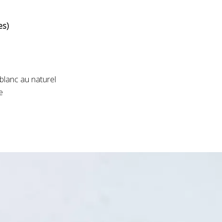
es)
blanc au naturel
e