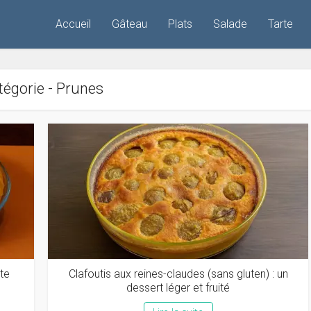
Accueil
Gâteau
Plats
Salade
Tarte
égorie - Prunes
tte
Clafoutis aux reines-claudes (sans gluten) : un
dessert léger et fruité