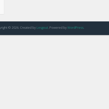
right © 2026. Created by
Lesgout
. Powered by
WordPress
.