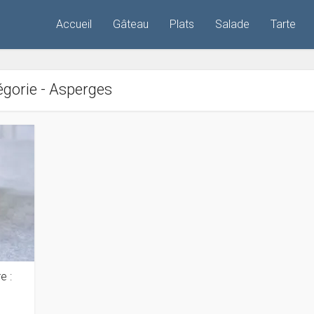
Accueil
Gâteau
Plats
Salade
Tarte
gorie - Asperges
e :